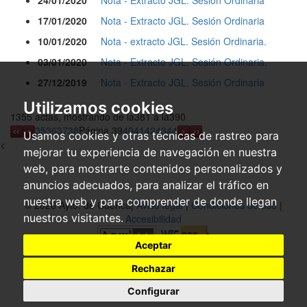
24/01/2020
Nota - Extracto JGL. Sesión Ordinaria
17/01/2020
Nota - Extracto JGL. Sesión Ordinaria
10/01/2020
Nota - extracto JGL. Sesión Ordinaria.
03/01/2020
Nota - Extracto JGL. Sesión Ordinaria.
27/12/2019
Nota - Extracto JGL. Sesión Ordinaria
Utilizamos cookies
1355 actas, mostrando de la381 a la390
35
36
37
38
Página 39
40
41
42
43
44
Usamos cookies y otras técnicas de rastreo para
<
mejorar tu experiencia de navegación en nuestra
web, para mostrarte contenidos personalizados y
anuncios adecuados, para analizar el tráfico en
nuestra web y para comprender de donde llegan
© 2026 Ayto. de Cuenca|
Aviso legal
|
Condiciones de uso
|
nuestros visitantes.
Accesibilidad
Aceptar
Rechazar
Configurar