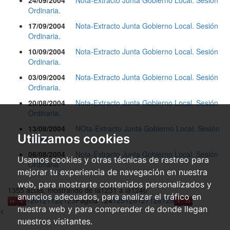
24/09/2004
Nota-Extracto Junta Gobierno Local. Sesión
Ordinaria.
17/09/2004
Nota-Extracto Junta Gobierno Local. Sesión
Ordinaria.
10/09/2004
Nota-Extracto Junta Gobierno Local. Sesión
Ordinaria.
03/09/2004
Nota-Extracto Junta Gobierno Local. Sesión
Ordinaria.
20/08/2004
Nota-Extracto Junta Gobierno Local. Sesión
Ordinaria.
13/08/2004
NOta-Extracto Junta Gobierno Local. Sesión
Utilizamos cookies
Ordinaria.
06/08/2004
Nota-Extracto Junta Gobierno Local. Sesión
Usamos cookies y otras técnicas de rastreo para
Ordinaria.
mejorar tu experiencia de navegación en nuestra
web, para mostrarte contenidos personalizados y
1355 actas, mostrando de la1231 a la1240
anuncios adecuados, para analizar el tráfico en
120
121
122
123
Página 124
125
126
127
128
129
nuestra web y para comprender de donde llegan
<
nuestros visitantes.