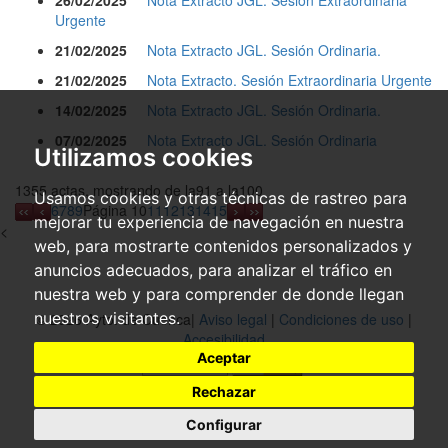
26/02/2025
Nota Extracto JGL. Sesión Extraordinaria
Urgente
21/02/2025
Nota Extracto JGL. Sesión Ordinaria.
21/02/2025
Nota Extracto. Sesión Extraordinaria Urgente
14/02/2025
Nota Extracto JGL. Sesión Ordinaria.
07/02/2025
Nota Extracto JGL. Sesión Ordinaria
Utilizamos cookies
1355 actas, mostrando de la91 a la100
Usamos cookies y otras técnicas de rastreo para
6
7
8
9
Página 10
11
12
13
14
15
mejorar tu experiencia de navegación en nuestra
<
web, para mostrarte contenidos personalizados y
anuncios adecuados, para analizar el tráfico en
nuestra web y para comprender de donde llegan
nuestros visitantes.
© 2026 Ayto. de Cuenca|
Aviso legal
|
Condiciones de uso
|
Accesibilidad
Aceptar
Rechazar
Configurar