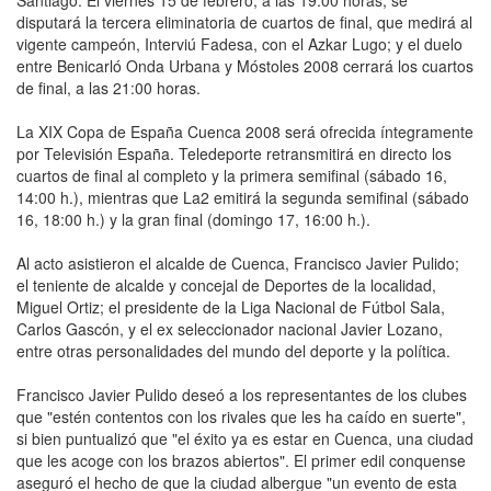
Santiago. El viernes 15 de febrero, a las 19:00 horas, se
disputará la tercera eliminatoria de cuartos de final, que medirá al
vigente campeón, Interviú Fadesa, con el Azkar Lugo; y el duelo
entre Benicarló Onda Urbana y Móstoles 2008 cerrará los cuartos
de final, a las 21:00 horas.
La XIX Copa de España Cuenca 2008 será ofrecida íntegramente
por Televisión España. Teledeporte retransmitirá en directo los
cuartos de final al completo y la primera semifinal (sábado 16,
14:00 h.), mientras que La2 emitirá la segunda semifinal (sábado
16, 18:00 h.) y la gran final (domingo 17, 16:00 h.).
Al acto asistieron el alcalde de Cuenca, Francisco Javier Pulido;
el teniente de alcalde y concejal de Deportes de la localidad,
Miguel Ortiz; el presidente de la Liga Nacional de Fútbol Sala,
Carlos Gascón, y el ex seleccionador nacional Javier Lozano,
entre otras personalidades del mundo del deporte y la política.
Francisco Javier Pulido deseó a los representantes de los clubes
que "estén contentos con los rivales que les ha caído en suerte",
si bien puntualizó que "el éxito ya es estar en Cuenca, una ciudad
que les acoge con los brazos abiertos". El primer edil conquense
aseguró el hecho de que la ciudad albergue "un evento de esta