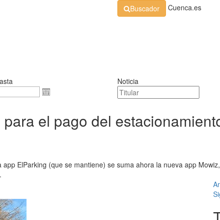
Cuenca.es
Buscador
Organización
Normativa
Perfil de Contratante
At
asta
Noticia
ara el pago del estacionamiento
la app ElParking (que se mantiene) se suma ahora la nueva app Mowiz, l
.
An
Si