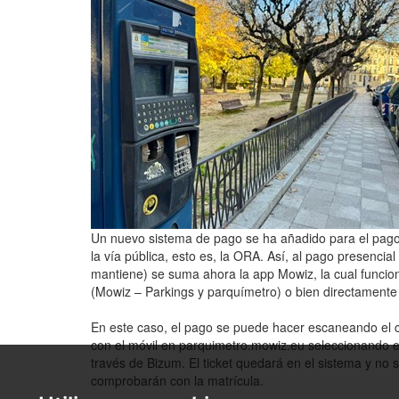
Un nuevo sistema de pago se ha añadido para el pago
la vía pública, esto es, la ORA. Así, al pago presencia
mantiene) se suma ahora la app Mowiz, la cual funciona
(Mowiz – Parkings y parquímetro) o bien directamente
En este caso, el pago se puede hacer escaneando el c
con el móvil en parquimetro.mowiz.eu seleccionando ent
través de Bizum. El ticket quedará en el sistema y no 
comprobarán con la matrícula.