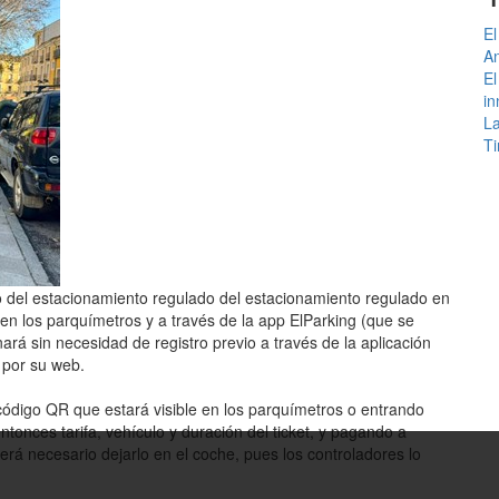
El
An
El
in
La
Ti
 del estacionamiento regulado del estacionamiento regulado en
l en los parquímetros y a través de la app ElParking (que se
rá sin necesidad de registro previo a través de la aplicación
 por su web.
ódigo QR que estará visible en los parquímetros o entrando
onces tarifa, vehículo y duración del ticket, y pagando a
será necesario dejarlo en el coche, pues los controladores lo