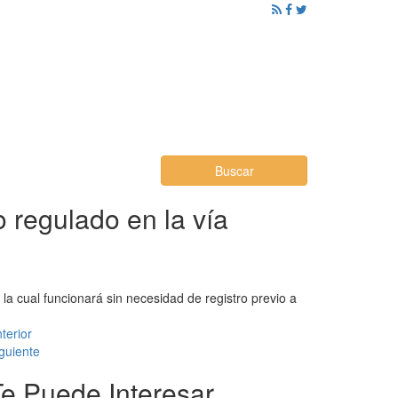
ención al Ciudadano
Promoción
Noticias
Buscar
 regulado en la vía
a cual funcionará sin necesidad de registro previo a
terior
guiente
Te Puede Interesar