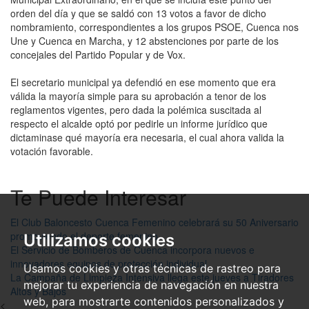
orden del día y que se saldó con 13 votos a favor de dicho
nombramiento, correspondientes a los grupos PSOE, Cuenca nos
Une y Cuenca en Marcha, y 12 abstenciones por parte de los
concejales del Partido Popular y de Vox.
El secretario municipal ya defendió en ese momento que era
válida la mayoría simple para su aprobación a tenor de los
reglamentos vigentes, pero dada la polémica suscitada al
respecto el alcalde optó por pedirle un informe jurídico que
dictaminase qué mayoría era necesaria, el cual ahora valida la
votación favorable.
Te Puede Interesar
El Club Baloncesto Cuenca Femenino celebrará su 50 Aniversario
promoviendo el deporte femenino
Utilizamos cookies
El Servicio de Bomberos de Cuenca incorpora nuevos e
innovadores equipos de protección individual
Usamos cookies y otras técnicas de rastreo para
La Campaña de Limpieza Intensiva llega este jueves a Tiradores
mejorar tu experiencia de navegación en nuestra
Altos y Bajos
web, para mostrarte contenidos personalizados y
<