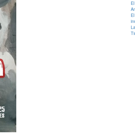
El
An
El
in
La
Ti