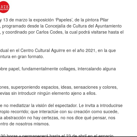
 13 de marzo la exposición ‘Papeles’, de la pintora Pilar
, programado desde la Concejalía de Cultura del Ayuntamiento
, y coordinado por Carlos Codes, la cual podrá visitarse hasta el
idual en el Centro Cultural Aguirre en el año 2021, en la que
intura en gran formato.
obre papel, fundamentalmente collages, intercalando alguna
nes, superponiendo espacios, ideas, sensaciones y colores,
evias sin introducir ningún elemento ajeno a ellos.
e no mediatizar la visión del espectador. Le invita a introducirse
propio recorrido; que interactúe con su creación como sucede,
 la abstracción no hay certezas, no nos dice qué pensar, nos
dentro de nosotros mismos.
30 horas y permanecerá hasta el 23 de abril en el espacio