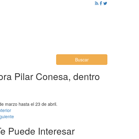
ención al Ciudadano
Promoción
Noticias
Buscar
tora Pilar Conesa, dentro
e marzo hasta el 23 de abril.
terior
guiente
Te Puede Interesar