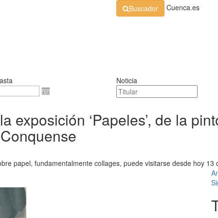
Cuenca.es
Buscador
Organización
Normativa
Perfil de Contratante
At
asta
Noticia
la exposición ‘Papeles’, de la pin
e Conquense
bre papel, fundamentalmente collages, puede visitarse desde hoy 13 d
An
Si