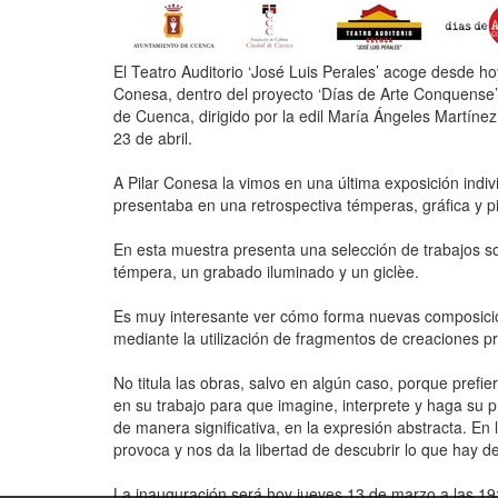
El Teatro Auditorio ‘José Luis Perales’ acoge desde hoy
Conesa, dentro del proyecto ‘Días de Arte Conquense’
de Cuenca, dirigido por la edil María Ángeles Martínez
23 de abril.
A Pilar Conesa la vimos en una última exposición indiv
presentaba en una retrospectiva témperas, gráfica y p
En esta muestra presenta una selección de trabajos s
témpera, un grabado iluminado y un giclèe.
Es muy interesante ver cómo forma nuevas composicio
mediante la utilización de fragmentos de creaciones pr
No titula las obras, salvo en algún caso, porque prefier
en su trabajo para que imagine, interprete y haga su 
de manera significativa, en la expresión abstracta. En
provoca y nos da la libertad de descubrir lo que hay 
La inauguración será hoy jueves 13 de marzo a las 19: