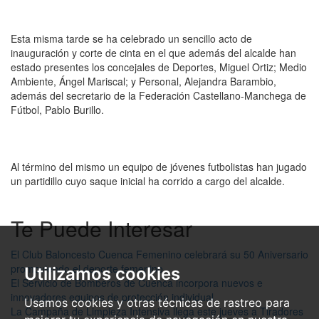
Esta misma tarde se ha celebrado un sencillo acto de
inauguración y corte de cinta en el que además del alcalde han
estado presentes los concejales de Deportes, Miguel Ortiz; Medio
Ambiente, Ángel Mariscal; y Personal, Alejandra Barambio,
además del secretario de la Federación Castellano-Manchega de
Fútbol, Pablo Burillo.
Al término del mismo un equipo de jóvenes futbolistas han jugado
un partidillo cuyo saque inicial ha corrido a cargo del alcalde.
Te Puede Interesar
El Club Baloncesto Cuenca Femenino celebrará su 50 Aniversario
promoviendo el deporte femenino
Utilizamos cookies
El Servicio de Bomberos de Cuenca incorpora nuevos e
innovadores equipos de protección individual
Usamos cookies y otras técnicas de rastreo para
La Campaña de Limpieza Intensiva llega este jueves a Tiradores