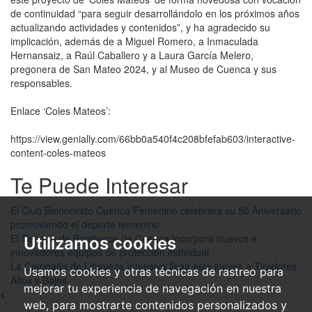
de continuidad “para seguir desarrollándolo en los próximos años
actualizando actividades y contenidos”, y ha agradecido su
implicación, además de a Miguel Romero, a Inmaculada
Hernansaiz, a Raúl Caballero y a Laura García Melero,
pregonera de San Mateo 2024, y al Museo de Cuenca y sus
responsables.
Enlace ‘Coles Mateos’:
https://view.genially.com/66bb0a540f4c208bfefab603/interactive-
content-coles-mateos
Te Puede Interesar
El Club Baloncesto Cuenca Femenino celebrará su 50 Aniversario
promoviendo el deporte femenino
El Servicio de Bomberos de Cuenca incorpora nuevos e
Utilizamos cookies
innovadores equipos de protección individual
La Campaña de Limpieza Intensiva llega este jueves a Tiradores
Usamos cookies y otras técnicas de rastreo para
Altos y Bajos
mejorar tu experiencia de navegación en nuestra
<
web, para mostrarte contenidos personalizados y