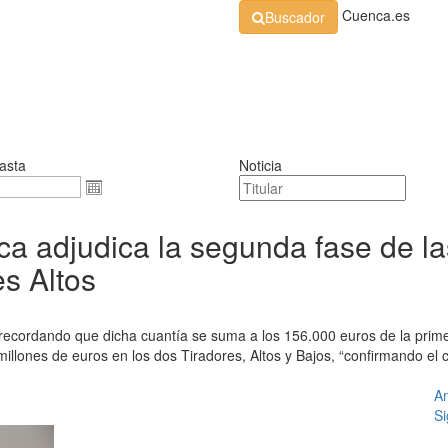
Cuenca.es
Buscador
Organización
Normativa
Perfil de Contratante
At
asta
Noticia
a adjudica la segunda fase de la
s Altos
, recordando que dicha cuantía se suma a los 156.000 euros de la prim
millones de euros en los dos Tiradores, Altos y Bajos, “confirmando el
An
Si