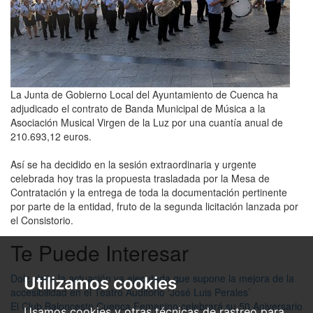
La Junta de Gobierno Local del Ayuntamiento de Cuenca ha
adjudicado el contrato de Banda Municipal de Música a la
Asociación Musical Virgen de la Luz por una cuantía anual de
210.693,12 euros.
Así se ha decidido en la sesión extraordinaria y urgente
celebrada hoy tras la propuesta trasladada por la Mesa de
Contratación y la entrega de toda la documentación pertinente
por parte de la entidad, fruto de la segunda licitación lanzada por
el Consistorio.
Te Puede Interesar
Dolz visita la actuación ya ejecutada que supone la mejora de la
Utilizamos cookies
accesibilidad en el Teatro Auditorio ‘José Luis Perales’
El Club Baloncesto Cuenca Femenino celebrará su 50 Aniversario
Usamos cookies y otras técnicas de rastreo para