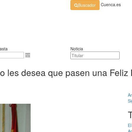
Cuenca.es
Buscador
Organización
Normativa
Perfil de Contratante
At
asta
Noticia
ido les desea que pasen una Feliz
An
Si
El
An