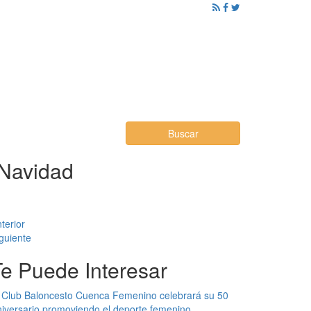
ención al Ciudadano
Promoción
Noticias
Buscar
 Navidad
terior
guiente
Te Puede Interesar
 Club Baloncesto Cuenca Femenino celebrará su 50
iversario promoviendo el deporte femenino