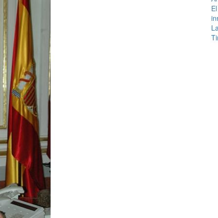
El
in
La
Ti