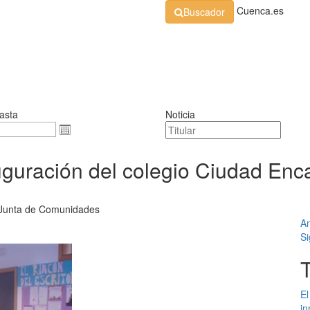
Cuenca.es
Buscador
Organización
Normativa
Perfil de Contratante
At
asta
Noticia
nauguración del colegio Ciudad En
a Junta de Comunidades
An
Si
El
in