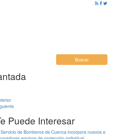
ención al Ciudadano
Promoción
Noticias
Buscar
cantada
terior
guiente
Te Puede Interesar
 Servicio de Bomberos de Cuenca incorpora nuevos e
novadores equipos de protección individual