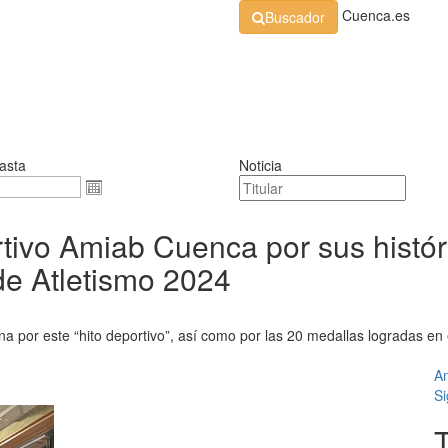
Cuenca.es
Buscador
Organización
Normativa
Perfil de Contratante
At
asta
Noticia
ortivo Amiab Cuenca por sus histór
e Atletismo 2024
uena por este “hito deportivo”, así como por las 20 medallas logradas
An
Si