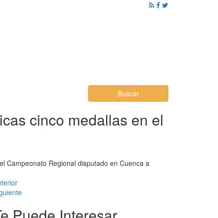
ención al Ciudadano
Promoción
Noticias
Buscar
icas cinco medallas en el
 en el Campeonato Regional disputado en Cuenca a
terior
guiente
Te Puede Interesar