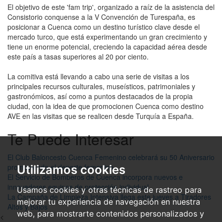
El objetivo de este 'fam trip', organizado a raíz de la asistencia del
Consistorio conquense a la V Convención de Turespaña, es
posicionar a Cuenca como un destino turístico clave desde el
mercado turco, que está experimentando un gran crecimiento y
tiene un enorme potencial, creciendo la capacidad aérea desde
este país a tasas superiores al 20 por ciento.
La comitiva está llevando a cabo una serie de visitas a los
principales recursos culturales, museísticos, patrimoniales y
gastronómicos, así como a puntos destacados de la propia
ciudad, con la idea de que promocionen Cuenca como destino
AVE en las visitas que se realicen desde Turquía a España.
Te Puede Interesar
El Club Baloncesto Cuenca Femenino celebrará su 50 Aniversario
promoviendo el deporte femenino
Utilizamos cookies
El Servicio de Bomberos de Cuenca incorpora nuevos e
innovadores equipos de protección individual
Usamos cookies y otras técnicas de rastreo para
La Campaña de Limpieza Intensiva llega este jueves a Tiradores
mejorar tu experiencia de navegación en nuestra
Altos y Bajos
web, para mostrarte contenidos personalizados y
<