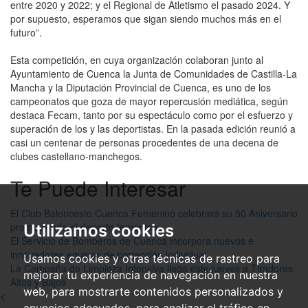
entre 2020 y 2022; y el Regional de Atletismo el pasado 2024. Y
por supuesto, esperamos que sigan siendo muchos más en el
futuro”.
Esta competición, en cuya organización colaboran junto al
Ayuntamiento de Cuenca la Junta de Comunidades de Castilla-La
Mancha y la Diputación Provincial de Cuenca, es uno de los
campeonatos que goza de mayor repercusión mediática, según
destaca Fecam, tanto por su espectáculo como por el esfuerzo y
superación de los y las deportistas. En la pasada edición reunió a
casi un centenar de personas procedentes de una decena de
clubes castellano-manchegos.
Te Puede Interesar
El Club Baloncesto Cuenca Femenino celebrará su 50 Aniversario
promoviendo el deporte femenino
Utilizamos cookies
El Servicio de Bomberos de Cuenca incorpora nuevos e
innovadores equipos de protección individual
Usamos cookies y otras técnicas de rastreo para
La Campaña de Limpieza Intensiva llega este jueves a Tiradores
mejorar tu experiencia de navegación en nuestra
Altos y Bajos
web, para mostrarte contenidos personalizados y
<
anuncios adecuados, para analizar el tráfico en