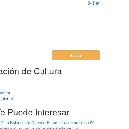
ención al Ciudadano
Promoción
Noticias
Buscar
ación de Cultura
terior
guiente
Te Puede Interesar
 Club Baloncesto Cuenca Femenino celebrará su 50
iversario promoviendo el deporte femenino