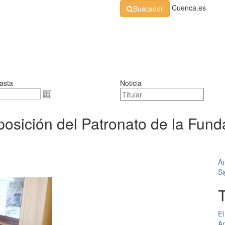
Cuenca.es
Buscador
Organización
Normativa
Perfil de Contratante
At
asta
Noticia
osición del Patronato de la Fund
An
Si
El
An