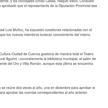
dente, y los concejales Emilio Catalá, Raquel Vieco, Consuelo
a aprobado que el representante de la Diputación Provincial sea
 José Luis Muñoz, ha expuesto cuestiones relacionadas con el
 que los nuevos miembros tuvieran conocimiento del mismo.
Cultura Ciudad de Cuenca gestiona de manera total el Teatro
ral Aguirre –concretamente la biblioteca municipal, el salón de
Fuente del Oro y Villa Román, aunque esta última se encuentra
to se reúne dos veces al año, una en diciembre para aprobar el
ara aprobar las cuentas correspondientes al año anterior.