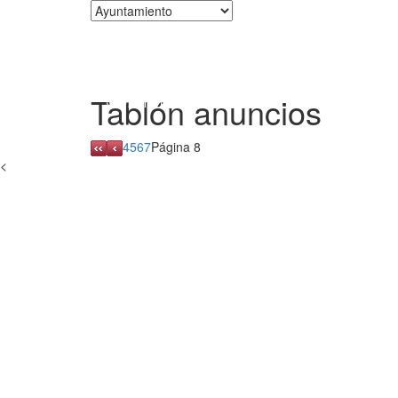
Corporación
Tablón anuncios
4
5
6
7
Página 8
<