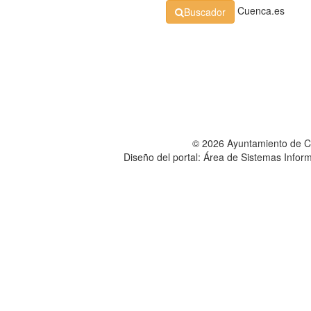
Cuenca.es
Buscador
Organización
Normativa
Perfil de Contratante
At
© 2026 Ayuntamiento de 
Diseño del portal: Área de Sistemas Info