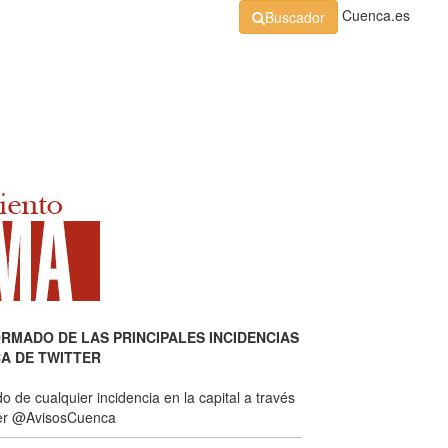
Cuenca.es
Buscador
Organización
Normativa
Perfil de Contratante
At
RMADO DE LAS PRINCIPALES INCIDENCIAS
A DE TWITTER
de cualquier incidencia en la capital a través
tter @AvisosCuenca