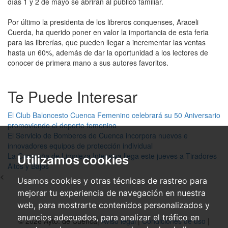
días 1 y 2 de mayo se abrirán al público familiar.
Por último la presidenta de los libreros conquenses, Araceli
Cuerda, ha querido poner en valor la importancia de esta feria
para las librerías, que pueden llegar a incrementar las ventas
hasta un 60%, además de dar la oportunidad a los lectores de
conocer de primera mano a sus autores favoritos.
Te Puede Interesar
El Club Baloncesto Cuenca Femenino celebrará su 50 Aniversario
promoviendo el deporte femenino
El Servicio de Bomberos de Cuenca incorpora nuevos e
innovadores equipos de protección individual
La Campaña de Limpieza Intensiva llega este jueves a Tiradores
Utilizamos cookies
Altos y Bajos
<
Usamos cookies y otras técnicas de rastreo para
mejorar tu experiencia de navegación en nuestra
web, para mostrarte contenidos personalizados y
anuncios adecuados, para analizar el tráfico en
© 2026 Ayto. de Cuenca|
Aviso legal
|
Condiciones de uso
|