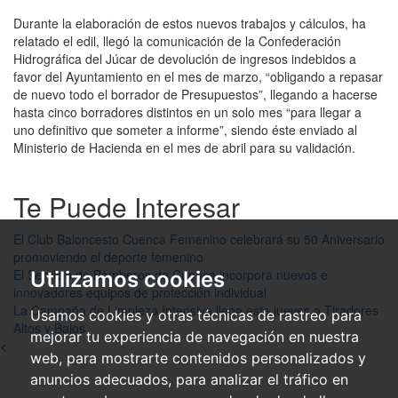
Durante la elaboración de estos nuevos trabajos y cálculos, ha
relatado el edil, llegó la comunicación de la Confederación
Hidrográfica del Júcar de devolución de ingresos indebidos a
favor del Ayuntamiento en el mes de marzo, “obligando a repasar
de nuevo todo el borrador de Presupuestos”, llegando a hacerse
hasta cinco borradores distintos en un solo mes “para llegar a
uno definitivo que someter a informe”, siendo éste enviado al
Ministerio de Hacienda en el mes de abril para su validación.
Te Puede Interesar
El Club Baloncesto Cuenca Femenino celebrará su 50 Aniversario
promoviendo el deporte femenino
El Servicio de Bomberos de Cuenca incorpora nuevos e
Utilizamos cookies
innovadores equipos de protección individual
La Campaña de Limpieza Intensiva llega este jueves a Tiradores
Usamos cookies y otras técnicas de rastreo para
Altos y Bajos
mejorar tu experiencia de navegación en nuestra
<
web, para mostrarte contenidos personalizados y
anuncios adecuados, para analizar el tráfico en