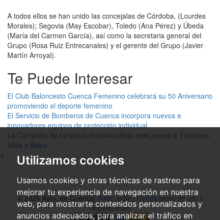
A todos ellos se han unido las concejalas de Córdoba, (Lourdes
Morales); Segovia (May Escobar), Toledo (Ana Pérez) y Úbeda
(María del Carmen García), así como la secretaria general del
Grupo (Rosa Ruiz Entrecanales) y el gerente del Grupo (Javier
Martín Arroyal).
Te Puede Interesar
El Club Baloncesto Cuenca Femenino celebrará su 50 Aniversario
promoviendo el deporte femenino
El Servicio de Bomberos de Cuenca incorpora nuevos e
innovadores equipos de protección individual
La Campaña de Limpieza Intensiva llega este jueves a Tiradores
Altos y Bajos
<
Utilizamos cookies
Usamos cookies y otras técnicas de rastreo para
mejorar tu experiencia de navegación en nuestra
© 2026 Ayto. de Cuenca|
Aviso legal
|
Condiciones de uso
|
web, para mostrarte contenidos personalizados y
Accesibilidad
anuncios adecuados, para analizar el tráfico en