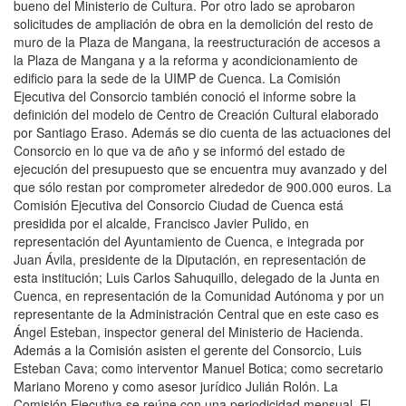
bueno del Ministerio de Cultura. Por otro lado se aprobaron
solicitudes de ampliación de obra en la demolición del resto de
muro de la Plaza de Mangana, la reestructuración de accesos a
la Plaza de Mangana y a la reforma y acondicionamiento de
edificio para la sede de la UIMP de Cuenca. La Comisión
Ejecutiva del Consorcio también conoció el informe sobre la
definición del modelo de Centro de Creación Cultural elaborado
por Santiago Eraso. Además se dio cuenta de las actuaciones del
Consorcio en lo que va de año y se informó del estado de
ejecución del presupuesto que se encuentra muy avanzado y del
que sólo restan por comprometer alrededor de 900.000 euros. La
Comisión Ejecutiva del Consorcio Ciudad de Cuenca está
presidida por el alcalde, Francisco Javier Pulido, en
representación del Ayuntamiento de Cuenca, e integrada por
Juan Ávila, presidente de la Diputación, en representación de
esta institución; Luis Carlos Sahuquillo, delegado de la Junta en
Cuenca, en representación de la Comunidad Autónoma y por un
representante de la Administración Central que en este caso es
Ángel Esteban, inspector general del Ministerio de Hacienda.
Además a la Comisión asisten el gerente del Consorcio, Luis
Esteban Cava; como interventor Manuel Botica; como secretario
Mariano Moreno y como asesor jurídico Julián Rolón. La
Comisión Ejecutiva se reúne con una periodicidad mensual. El