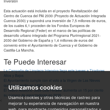
Inversión
Esta actuación está incluida en el proyecto Revitalización del
Centro de Cuenca del PAI 2030 (Proyecto de Actuación Integrada
Cuenca 2030) y supondrá una inversión de 7,5 millones de euros,
de los cuales 6,1 proceden de los Fondos Europeos de
Desarrollo Regional (Feder) en el marco de las políticas de
desarrollo urbano integrado del Programa Plurirregional 2021-
2030 del Gobierno de España y 1,4 millones de euros del
convenio entre el Ayuntamiento de Cuenca y el Gobierno de
Castilla-La Mancha.
Te Puede Interesar
La Campaña de Limpieza Intensiva llega este jueves a Tiradores
Altos y Bajos
El Ayuntamiento cumple con el voto a la Virgen de Las Nieves
que fue suscrito en 1492
Utilizamos cookies
El Teatro Auditorio ‘José Luis Perales’ aumenta un 15 por ciento
su número de espectadores en 2025
Usamos cookies y otras técnicas de rastreo para
<
mejorar tu experiencia de navegación en nuestra
web, para mostrarte contenidos personalizados y