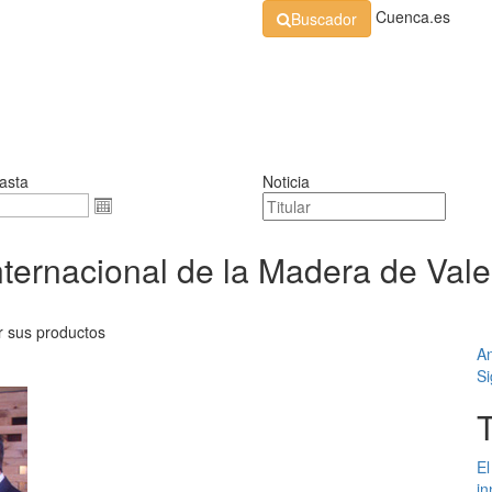
Cuenca.es
Buscador
Organización
Normativa
Perfil de Contratante
At
asta
Noticia
 Internacional de la Madera de Val
r sus productos
An
Si
El
in