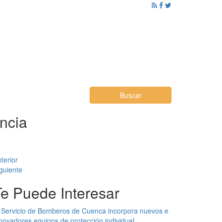
ención al Ciudadano
Promoción
Noticias
Buscar
encia
terior
guiente
Te Puede Interesar
 Servicio de Bomberos de Cuenca incorpora nuevos e
novadores equipos de protección individual