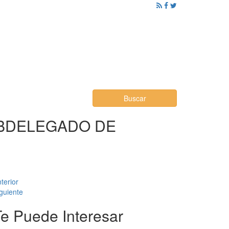
ención al Ciudadano
Promoción
Noticias
Buscar
UBDELEGADO DE
terior
guiente
Te Puede Interesar