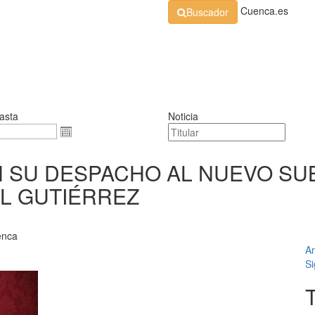
Cuenca.es
Buscador
Organización
Normativa
Perfil de Contratante
At
asta
Noticia
EN SU DESPACHO AL NUEVO S
EL GUTIÉRREZ
enca
An
Si