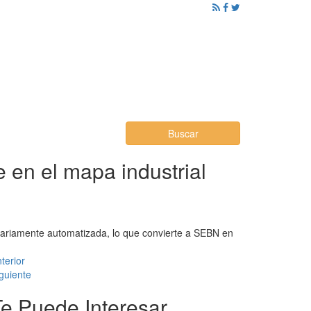
ención al Ciudadano
Promoción
Noticias
Buscar
 en el mapa industrial
ritariamente automatizada, lo que convierte a SEBN en
terior
guiente
Te Puede Interesar