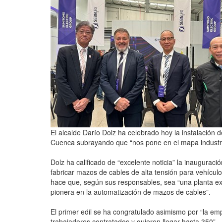
El alcalde Darío Dolz ha celebrado hoy la instalación
Cuenca subrayando que “nos pone en el mapa industria
Dolz ha calificado de “excelente noticia” la inaugurac
fabricar mazos de cables de alta tensión para vehícul
hace que, según sus responsables, sea “una planta e
pionera en la automatización de mazos de cables”.
El primer edil se ha congratulado asimismo por “la em
trabajadores contratados y quieren llegar hasta 350”.