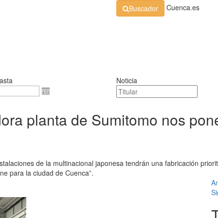
Cuenca.es
Buscador
Organización
Normativa
Perfil de Contratante
At
asta
Noticia
dora planta de Sumitomo nos pone
stalaciones de la multinacional japonesa tendrán una fabricación prio
ne para la ciudad de Cuenca”.
An
Si