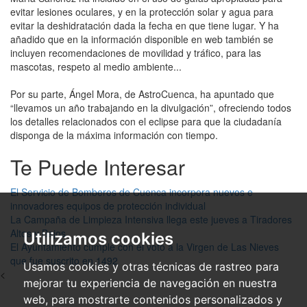
evitar lesiones oculares, y en la protección solar y agua para
evitar la deshidratación dada la fecha en que tiene lugar. Y ha
añadido que en la información disponible en web también se
incluyen recomendaciones de movilidad y tráfico, para las
mascotas, respeto al medio ambiente...
Por su parte, Ángel Mora, de AstroCuenca, ha apuntado que
“llevamos un año trabajando en la divulgación”, ofreciendo todos
los detalles relacionados con el eclipse para que la ciudadanía
disponga de la máxima información con tiempo.
Te Puede Interesar
El Servicio de Bomberos de Cuenca incorpora nuevos e
innovadores equipos de protección individual
La Campaña de Limpieza Intensiva llega este jueves a Tiradores
Altos y Bajos
Utilizamos cookies
El Ayuntamiento cumple con el voto a la Virgen de Las Nieves
que fue suscrito en 1492
Usamos cookies y otras técnicas de rastreo para
<
mejorar tu experiencia de navegación en nuestra
web, para mostrarte contenidos personalizados y