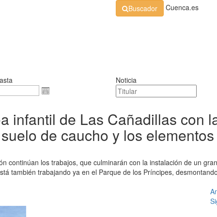
Cuenca.es
Buscador
Organización
Normativa
Perfil de Contratante
At
asta
Noticia
a infantil de Las Cañadillas con 
el suelo de caucho y los elementos
ión continúan los trabajos, que culminarán con la instalación de un gra
está también trabajando ya en el Parque de los Príncipes, desmontando 
An
Si