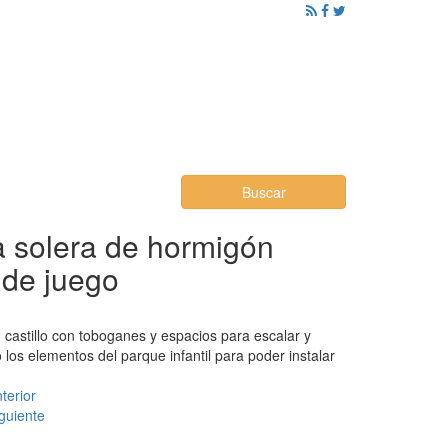
ención al Ciudadano
Promoción
Noticias
Buscar
la solera de hormigón
 de juego
n castillo con toboganes y espacios para escalar y
los elementos del parque infantil para poder instalar
terior
guiente