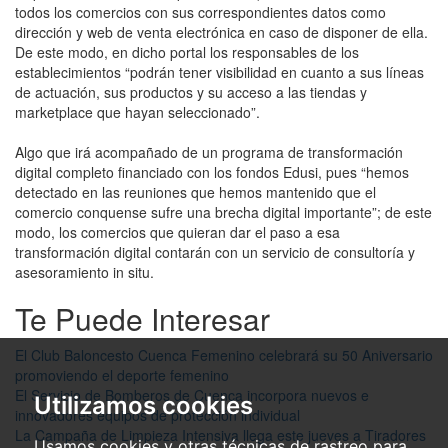
todos los comercios con sus correspondientes datos como
dirección y web de venta electrónica en caso de disponer de ella.
De este modo, en dicho portal los responsables de los
establecimientos “podrán tener visibilidad en cuanto a sus líneas
de actuación, sus productos y su acceso a las tiendas y
marketplace que hayan seleccionado”.
Algo que irá acompañado de un programa de transformación
digital completo financiado con los fondos Edusi, pues “hemos
detectado en las reuniones que hemos mantenido que el
comercio conquense sufre una brecha digital importante”; de este
modo, los comercios que quieran dar el paso a esa
transformación digital contarán con un servicio de consultoría y
asesoramiento in situ.
Te Puede Interesar
El Club Baloncesto Cuenca Femenino celebrará su 50 Aniversario
promoviendo el deporte femenino
El Servicio de Bomberos de Cuenca incorpora nuevos e
Utilizamos cookies
innovadores equipos de protección individual
La Campaña de Limpieza Intensiva llega este jueves a Tiradores
Usamos cookies y otras técnicas de rastreo para