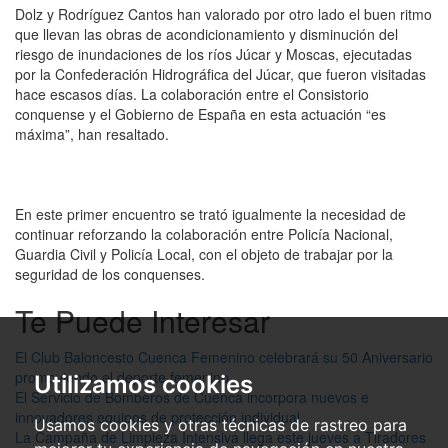
Dolz y Rodríguez Cantos han valorado por otro lado el buen ritmo
que llevan las obras de acondicionamiento y disminución del
riesgo de inundaciones de los ríos Júcar y Moscas, ejecutadas
por la Confederación Hidrográfica del Júcar, que fueron visitadas
hace escasos días. La colaboración entre el Consistorio
conquense y el Gobierno de España en esta actuación “es
máxima”, han resaltado.
En este primer encuentro se trató igualmente la necesidad de
continuar reforzando la colaboración entre Policía Nacional,
Guardia Civil y Policía Local, con el objeto de trabajar por la
seguridad de los conquenses.
Te Puede Interesar
El Club Baloncesto Cuenca Femenino celebrará su 50 Aniversario
promoviendo el deporte femenino
Utilizamos cookies
El Servicio de Bomberos de Cuenca incorpora nuevos e
innovadores equipos de protección individual
Usamos cookies y otras técnicas de rastreo para
La Campaña de Limpieza Intensiva llega este jueves a Tiradores