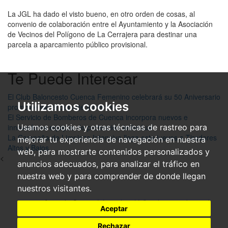
La JGL ha dado el visto bueno, en otro orden de cosas, al
convenio de colaboración entre el Ayuntamiento y la Asociación
de Vecinos del Polígono de La Cerrajera para destinar una
parcela a aparcamiento público provisional.
Te Puede Interesar
El Club Baloncesto Cuenca Femenino celebrará su 50 Aniversario
Utilizamos cookies
promoviendo el deporte femenino
El Servicio de Bomberos de Cuenca incorpora nuevos e
innovadores equipos de protección individual
Usamos cookies y otras técnicas de rastreo para
La Campaña de Limpieza Intensiva llega este jueves a Tiradores
mejorar tu experiencia de navegación en nuestra
Altos y Bajos
web, para mostrarte contenidos personalizados y
<
anuncios adecuados, para analizar el tráfico en
nuestra web y para comprender de donde llegan
nuestros visitantes.
© 2026 Ayto. de Cuenca|
Aviso legal
|
Condiciones de uso
|
Aceptar
Accesibilidad
Rechazar