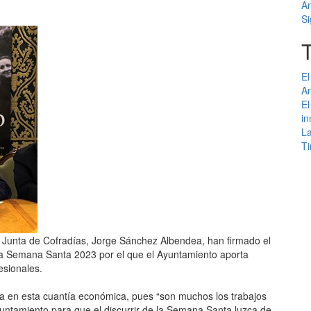
An
Si
El
An
El
in
La
Ti
la Junta de Cofradías, Jorge Sánchez Albendea, han firmado el
 la Semana Santa 2023 por el que el Ayuntamiento aporta
esionales.
a en esta cuantía económica, pues “son muchos los trabajos
Ayuntamiento para que el discurrir de la Semana Santa luzca de