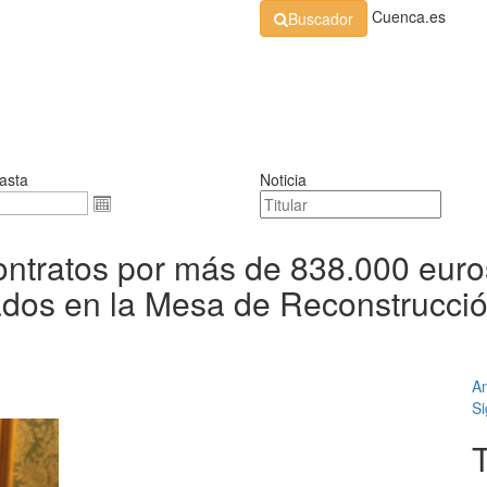
Cuenca.es
Buscador
Organización
Normativa
Perfil de Contratante
At
asta
Noticia
ntratos por más de 838.000 euros 
ados en la Mesa de Reconstrucci
An
Si