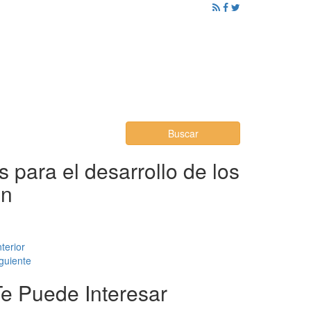
ención al Ciudadano
Promoción
Noticias
Buscar
para el desarrollo de los
ón
terior
guiente
Te Puede Interesar